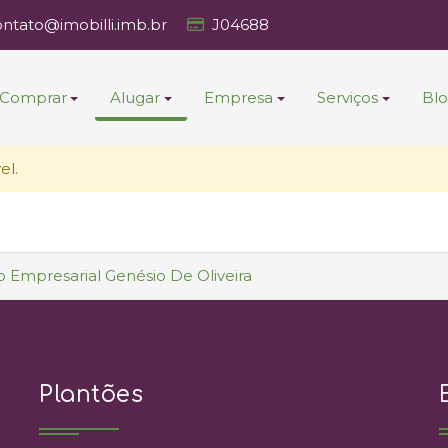
ontato@imobilli.imb.br
J04688
Comprar
Alugar
Empresa
Serviços
Bl
el.
o Empresarial Genésio De Oliveira
Plantões