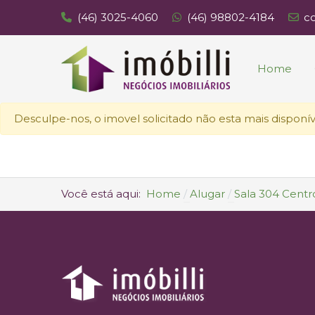
(46) 3025-4060
(46) 98802-4184
c
Home
Desculpe-nos, o imovel solicitado não esta mais disponív
Você está aqui:
Home
Alugar
Sala 304 Centr