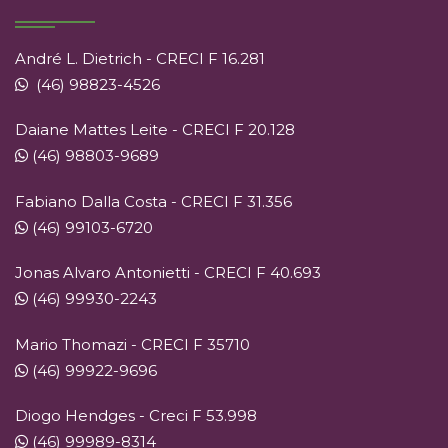
André L. Dietrich - CRECI F 16.281
(46) 98823-4526
Daiane Mattes Leite - CRECI F 20.128
(46) 98803-9689
Fabiano Dalla Costa - CRECI F 31.356
(46) 99103-6720
Jonas Alvaro Antonietti - CRECI F 40.693
(46) 99930-2243
Mario Thomazi - CRECI F 35710
(46) 99922-9696
Diogo Hendges - Creci F 53.998
(46) 99989-8314