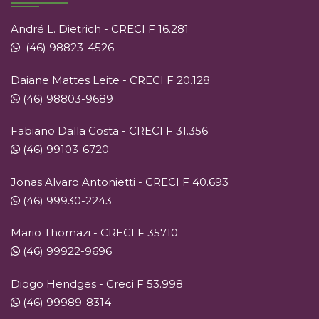
André L. Dietrich - CRECI F 16.281
(46) 98823-4526
Daiane Mattes Leite - CRECI F 20.128
(46) 98803-9689
Fabiano Dalla Costa - CRECI F 31.356
(46) 99103-6720
Jonas Alvaro Antonietti - CRECI F 40.693
(46) 99930-2243
Mario Thomazi - CRECI F 35710
(46) 99922-9696
Diogo Hendges - Creci F 53.998
(46) 99989-8314