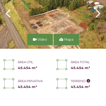
Vídeo
Mapa
ÁREA ÚTIL
ÁREA TOTAL
45.454 m²
45.454 m²
ÁREA PRIVATIVA
TERRENO
45.454 m²
45.454 m²