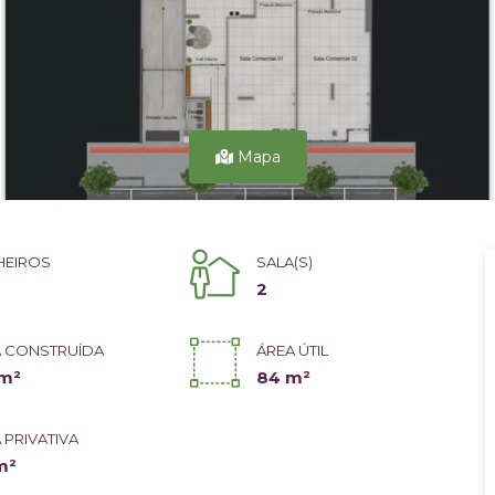
Mapa
HEIROS
SALA(S)
2
 CONSTRUÍDA
ÁREA ÚTIL
 m²
84 m²
 PRIVATIVA
m²