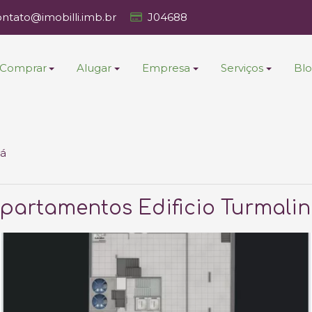
ontato@imobilli.imb.br
J04688
Comprar
Alugar
Empresa
Serviços
Bl
ná
partamentos Edificio Turmalin