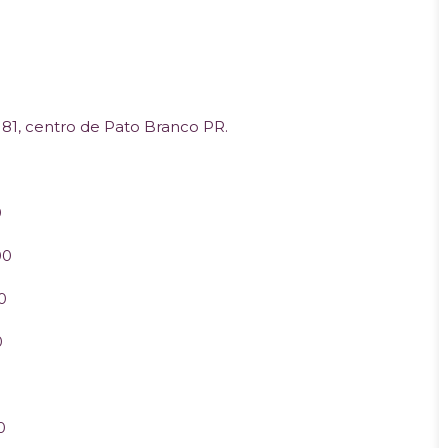
 181, centro de Pato Branco PR.
0
00
0
0
0