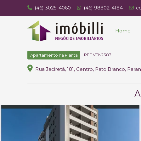
(46) 3025-4060
(46) 98802-4184
c
Home
REF VEN2383
Apartamento na Planta
Rua Jaciretã, 181, Centro, Pato Branco, Para
A