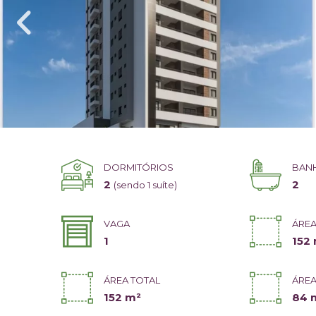
DORMITÓRIOS
BAN
2
2
(sendo 1 suíte)
VAGA
ÁREA
1
152
ÁREA TOTAL
ÁREA
152 m²
84 