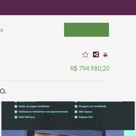
og
Área do Cliente
R$ 794.980,20
a.