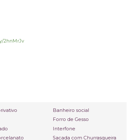
.ly/2hnMrJv
rivativo
Banheiro social
Forro de Gesso
ado
Interfone
orcelanato
Sacada com Churrasqueira