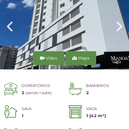
Vídeo
Mapa
DORMITÓRIOS
BANHEIROS
2
2
(sendo 1 suíte)
SALA
VAGA
1
1
(42 m²)