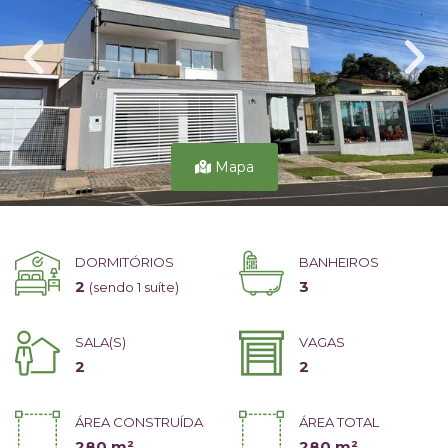
Mapa
DORMITÓRIOS
BANHEIROS
2
3
(sendo 1 suíte)
SALA(S)
VAGAS
2
2
ÁREA CONSTRUÍDA
ÁREA TOTAL
280 m²
280 m²