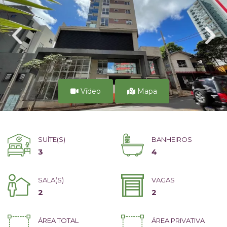
Vídeo
Mapa
SUÍTE(S)
BANHEIROS
3
4
SALA(S)
VAGAS
2
2
ÁREA TOTAL
ÁREA PRIVATIVA