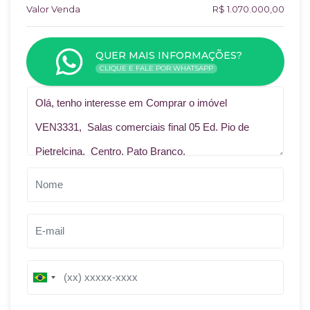
Valor Venda
R$ 1.070.000,00
QUER MAIS INFORMAÇÕES?
CLIQUE E FALE POR WHATSAPP
Qual o melhor dia e horário pra você?
B
B
r
r
a
a
z