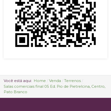
Você está aqui:
Home
Venda
Terrenos
Salas comerciais final 05 Ed. Pio de Pietrelcina, Centro,
Pato Branco