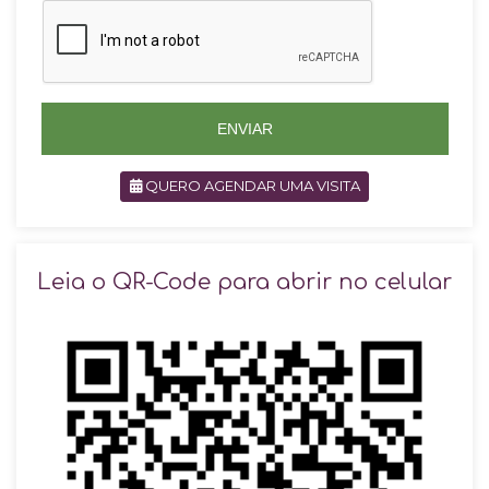
z
i
i
l
l
+
+
5
5
5
5
ENVIAR
QUERO AGENDAR UMA VISITA
SOLICITAR AGENDAMENTO
Leia o QR-Code para abrir no celular
VOLTAR