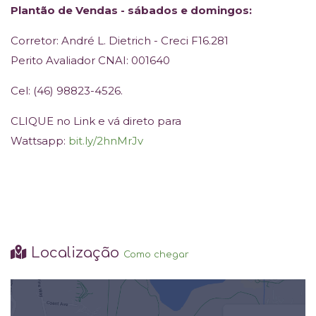
Plantão de Vendas - sábados e domingos:
Corretor: André L. Dietrich - Creci F16.281
Perito Avaliador CNAI: 001640
Cel: (46) 98823-4526.
CLIQUE no Link e vá direto para
Wattsapp:
bit.ly/2hnMrJv
Localização
Como chegar