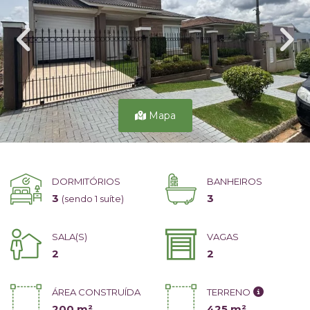
Mapa
DORMITÓRIOS
BANHEIROS
3
3
(sendo 1 suíte)
SALA(S)
VAGAS
2
2
ÁREA CONSTRUÍDA
TERRENO
200 m²
425 m²