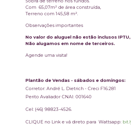
Sobra de terreno nos fundos.
Com 65,07m² de área construída,
Terreno com 145,58 m².
Observações importantes
No valor do aluguel não estão inclusos IPTU
Não alugamos em nome de terceiros.
Agende uma visita!
Plantão de Vendas - sábados e domingos:
Corretor: André L. Dietrich - Creci F16.281
Perito Avaliador CNAI: 001640
Cel: (46) 98823-4526.
CLIQUE no Link e vá direto para Wattsapp:
bit