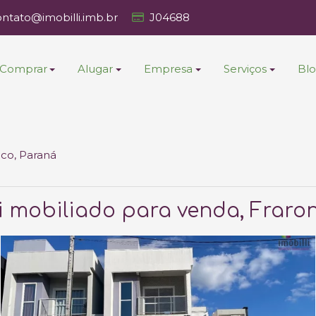
ontato@imobilli.imb.br
J04688
Comprar
Alugar
Empresa
Serviços
Bl
nco, Paraná
 mobiliado para venda, Fraron