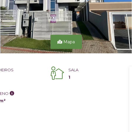
Mapa
HEIROS
SALA
1
RENO
 m²