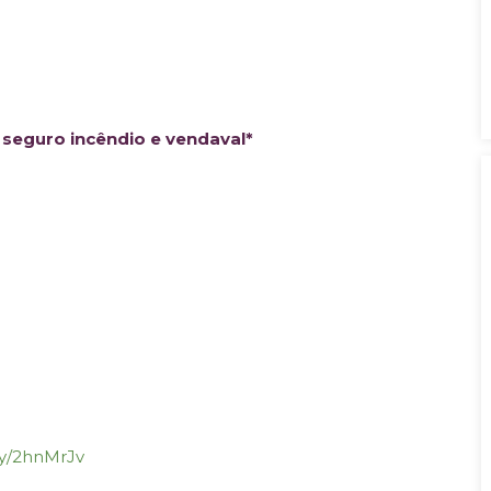
, seguro incêndio e vendaval*
.ly/2hnMrJv