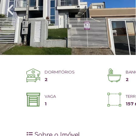
DORMITÓRIOS
BAN
2
2
VAGA
TER
1
157
Sobre o Imóvel