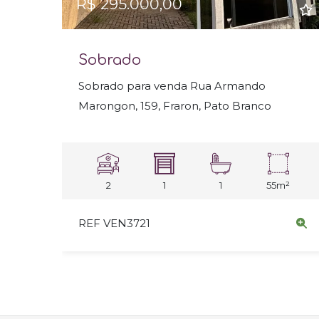
R$ 295.000,00
Sobrado
Sobrado para venda Rua Armando
Marongon, 159, Fraron, Pato Branco
2
1
1
55m²
REF VEN3721