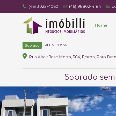
(46) 3025-4060
(46) 98802-4184
c
Home
REF VEN3556
Sobrado
Rua Altair José Motta, 564, Fraron, Pato Bra
Sobrado semi