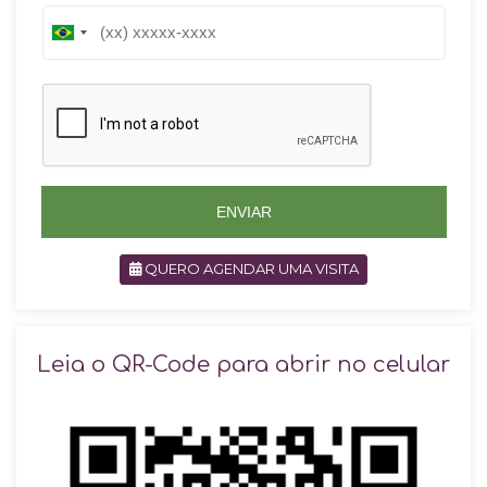
B
B
r
r
a
a
z
z
i
i
l
l
+
+
5
5
5
5
ENVIAR
QUERO AGENDAR UMA VISITA
SOLICITAR AGENDAMENTO
Leia o QR-Code para abrir no celular
VOLTAR