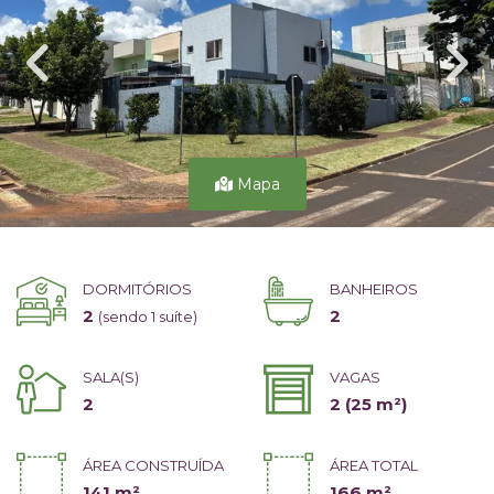
Mapa
DORMITÓRIOS
BANHEIROS
2
2
(sendo 1 suíte)
SALA(S)
VAGAS
2
2
(25 m²)
ÁREA CONSTRUÍDA
ÁREA TOTAL
141 m²
166 m²