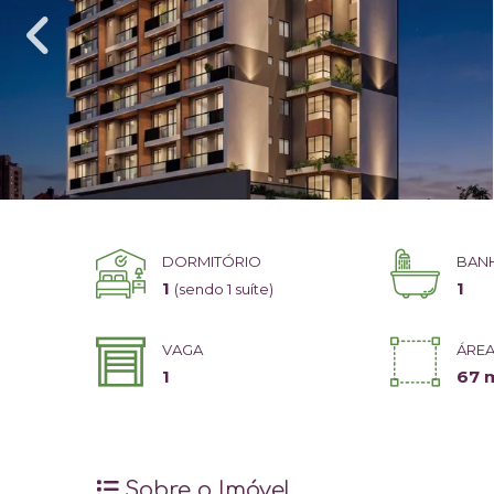
DORMITÓRIO
BAN
1
1
(sendo 1 suíte)
VAGA
ÁREA
1
67 
Sobre o Imóvel