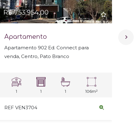
R$ 753.954,00
R$ 
Apartamento
Ap
Apartamento 902 Ed. Connect para
Apar
venda, Centro, Pato Branco
Cent
1
1
1
106m²
REF VEN3704
REF