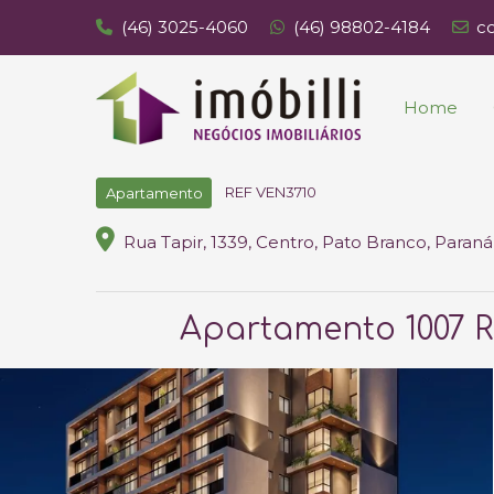
(46) 3025-4060
(46) 98802-4184
c
Home
REF VEN3710
Apartamento
Rua Tapir, 1339, Centro, Pato Branco, Paraná
Apartamento 1007 R