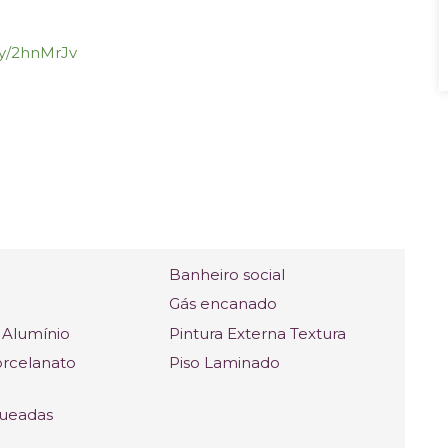
.ly/2hnMrJv
Banheiro social
Gás encanado
 Alumínio
Pintura Externa Textura
orcelanato
Piso Laminado
queadas