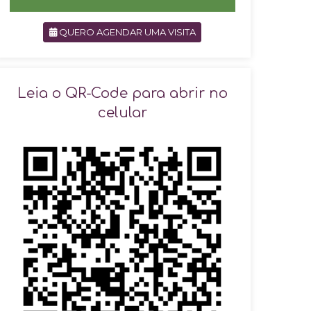
QUERO AGENDAR UMA VISITA
SOLICITAR AGENDAMENTO
Leia o QR-Code para abrir no
celular
VOLTAR