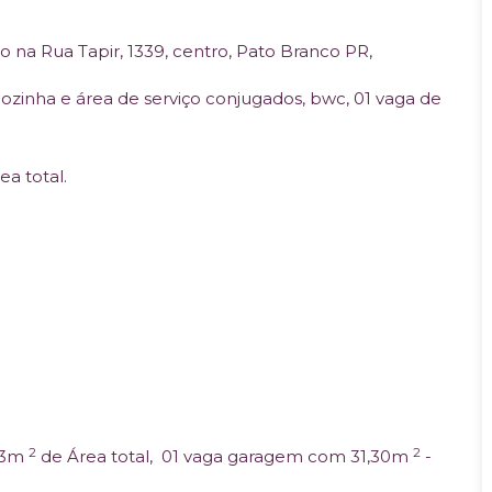
o na Rua Tapir, 1339, centro, Pato Branco PR,
cozinha e área de serviço conjugados, bwc, 01 vaga de
ea total.
2
2
83m
de Área total, 01 vaga garagem com 31,30m
-