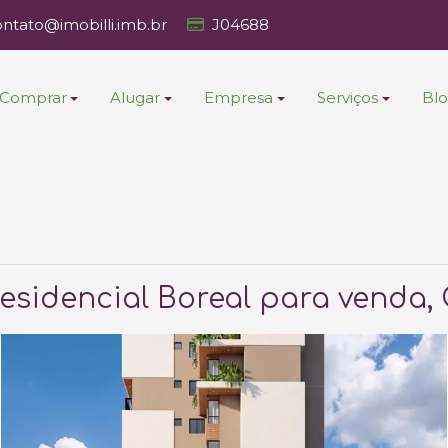
ontato@imobilli.imb.br
J04688
Comprar
Alugar
Empresa
Serviços
Bl
esidencial Boreal para venda, 